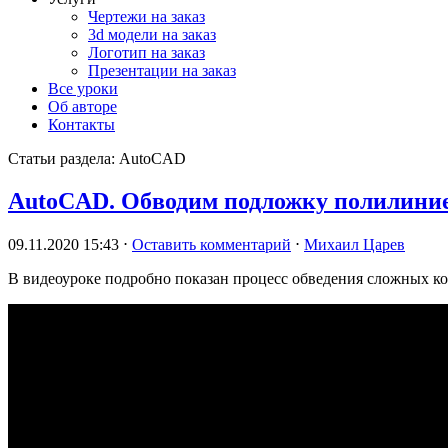
Чертежи на заказ
3d модели на заказ
Логотип на заказ
Презентации на заказ
Все уроки
Об авторе
Контакты
Статьи раздела:
AutoCAD
AutoCAD. Обводим подложку полилини
09.11.2020 15:43
⋅
Оставить комментарий
⋅
Михаил Царев
В видеоуроке подробно показан процесс обведения сложных ко