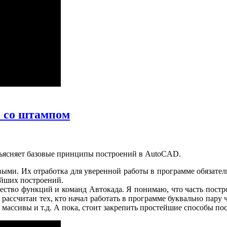
 со штампом
бъясняет базовые принципы построений в AutoCAD.
выми. Их отработка для уверенной работы в программе обязател
тейших построений.
ество функций и команд Автокада. Я понимаю, что часть постр
ассчитан тех, кто начал работать в программе буквально пару ч
ь массивы и т.д. А пока, стоит закрепить простейшие способы п