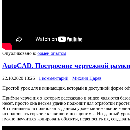
Опубликовано в:
обмен опытом
AutoCAD. Построение чертежной рамки
22.10.2020 13:26
⋅
1 комментарий
⋅
Михаил Царев
Простой урок для начинающих, который в доступной форме о
Приёмы черчения о которых рассказано в видео являются базо
несет, просто она весьма удачно подходит для отработки прос
Я специально использовал в данном уроке минимальное колич
использовать горячие клавиши и псевдонимы. Но данный урок р
нужно научиться копировать объекты, переносить их, создават