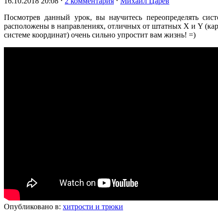
16.10.2018 20:08
⋅
2 комментария
⋅
Михаил Царев
Посмотрев данный урок, вы научитесь переопределять сист
расположены в направлениях, отличных от штатных X и Y (кар
системе координат) очень сильно упростит вам жизнь! =)
Опубликовано в:
хитрости и трюки