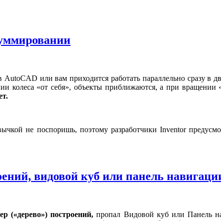
зуммировании
 в AutoCAD или вам приходится работать параллельно сразу в 
ии колеса «от себя», объекты приближаются, а при вращении 
ет.
вычкой не поспоришь, поэтому разработчики Inventor предусм
роений, видовой куб или панель навигаци
ер («дерево») построений,
пропал Видовой куб или Панель на