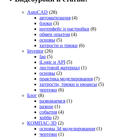
AutoCAD
(28)
автоматизация
(4)
блоки
(3)
интерфейс и настройки
(8)
обмен опытом
(4)
основы
(5)
хитрости и трюки
(6)
Inventor
(26)
faq
(5)
iLogic и API
(5)
листовой материал
(1)
основы
(2)
практика моделирования
(7)
хитрости, трюки и нюансы
(5)
чертежи
(6)
Блог
(8)
развиваемся
(1)
разное
(1)
события
(4)
хобби
(2)
КОМПАС-3D
(2)
основы 3d моделирования
(1)
чертежи
(1)