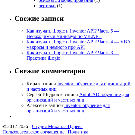
основы 3d моделирования
(1)
чертежи
(1)
Свежие записи
Как изучать iLogic и Inventor API? Часть 5 —
Необходимый минимум по VB.NET
Как изучать iLogic и Inventor API? Часть 4 — VBA
макросы и немного про API
Как изучать iLogic и Inventor API? Часть 3 —
Практика iLogic
Свежие комментарии
Кира
к записи
Inventor: обучение для организаций
и частных лиц
Сергей Щедров
к записи
AutoCAD: обучение для
организаций и частных лиц
Алексей
к записи
Inventor: обучение для
организаций и частных лиц
© 2012-2026 -
Студия Михаила Царева
Пользовательское соглашение
|
Политика