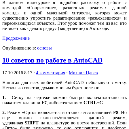
В данном видеоуроке я подробно расскажу о работе с
командой «Сопряжение», различных режимах данной
команды и одной маленькой хитрости, которая может
существенно упростить редактирование «разъехавшихся» и
пересекающихся объектов. Этот урок поможет тем из вас, кто
не знает как сделать радиус (закругление) в Автокаде.
Продолжение
Опубликовано в:
основы
10 советов по работе в AutoCAD
17.10.2016 8:17
⋅
4 комментария
⋅
Михаил Царев
Написал для всех любителей AutoCAD небольшую заметку.
Несколько советов, думаю многим будет полезно.
1.
Сетку на чертеже можно быстро включать/отключать
нажатием клавиши
F7
, либо сочетанием
CTRL+G
.
2.
Режим «Орто» включается и отключается клавишей
F8
. Но
еще можно включать/отключать данный режим,
удерживая
SHIFT
на клавиатуре во время построений. Если
«Орто» было включено, то оно отключится, и наоборот.