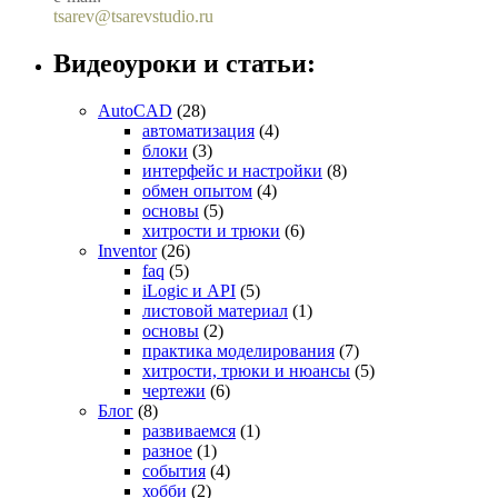
tsarev@tsarevstudio.ru
Видеоуроки и статьи:
AutoCAD
(28)
автоматизация
(4)
блоки
(3)
интерфейс и настройки
(8)
обмен опытом
(4)
основы
(5)
хитрости и трюки
(6)
Inventor
(26)
faq
(5)
iLogic и API
(5)
листовой материал
(1)
основы
(2)
практика моделирования
(7)
хитрости, трюки и нюансы
(5)
чертежи
(6)
Блог
(8)
развиваемся
(1)
разное
(1)
события
(4)
хобби
(2)